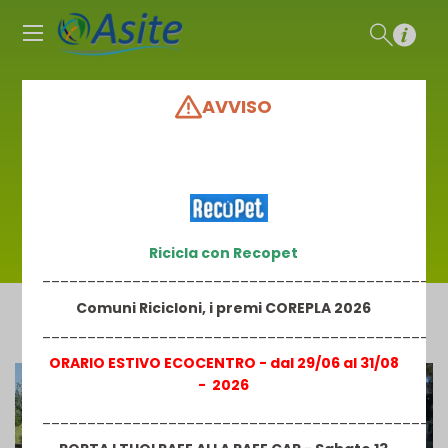
AVVISO
Impianto Biogas
HOME
/
SERVIZI
/
CIGRU E IMPIANTI
/
IMPIANTO BIOGAS
Ricicla con Recopet
_____________________________________________
Comuni Ricicloni, i premi COREPLA 2026
_____________________________________________
ORARIO ESTIVO ECOCENTRO - dal 29/06 al 31/08
- 2026
_____________________________________________