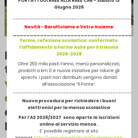
PORTA I TUOI RAEE ALLA RAEE CAR - Sabato 13
Giugno 2026
_____________________________________________
Novità - Barattolame e V
etro
insieme
____________________________________
Fermo, refezione scolastica: confermato
l’affidamento a Fermo Asite per il triennio
La Fermo ASITE è
2026-2028
Oltre 250 mila pasti l’anno, menù personalizzati,
titolare dell’
impianto di
prodotti a km 0 e nuove iniziative per ridurre gli
sprechi: i pasti non distribuiti vengono donati
valorizzazione
all’associazione “Il Ponte”.
_____________________________________________
energetica del biogas
Nuova procedura per richiedere i buoni
elettronici per la mensa scolastica
della discarica di
Per l'AS 2026/2027 sono aperte le iscrizioni
Fermo.
online al servizio mensa .
E’ possibile registrarsi al sito
internet
http://www.planetschool.it/psfermoasite