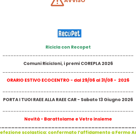
AVVISO
ione -Fermo
iacente la Chiesa di San Gabriele
 16 Dicembre
30 alle ore 12:30
Ricicla con Recopet
ad Brochure
________________________________________________
Comuni Ricicloni, i premi COREPLA 2026
________________________________________________
ORARIO ESTIVO ECOCENTRO - dal 29/06 al 31/08 - 2026
________________________________________________
Next
PORTA I TUOI RAEE ALLA RAEE CAR - Sabato 13 Giugno 2026
________________________________________________
Novità - Barattolame e V
etro
insieme
_________________________________________
efezione scolastica: confermato l’affidamento a Fermo Asi