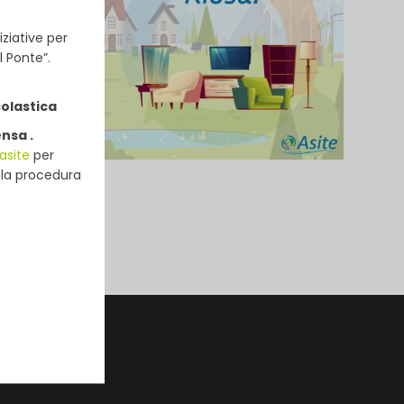
ziative per
l Ponte”.
colastica
ensa .
asite
per
e la procedura