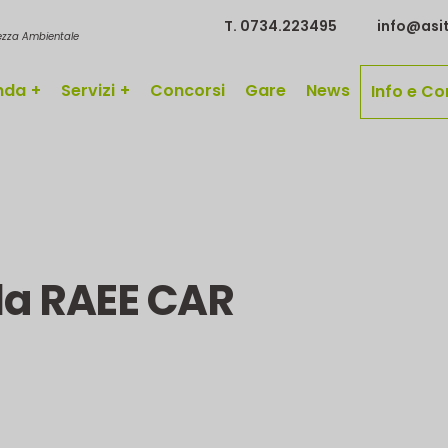
T. 0734.223495
info@asit
rezza Ambientale
nda
Servizi
Concorsi
Gare
News
Info e Co
lla RAEE CAR