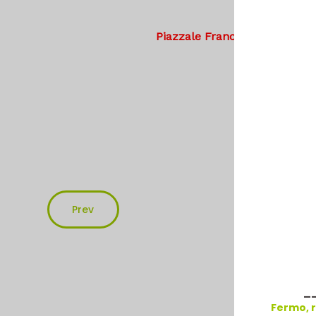
Campigl
Piazzale Francesco Zama – ad
Sabato
dalle ore 8:
Downlo
Prev
_
Fermo, r