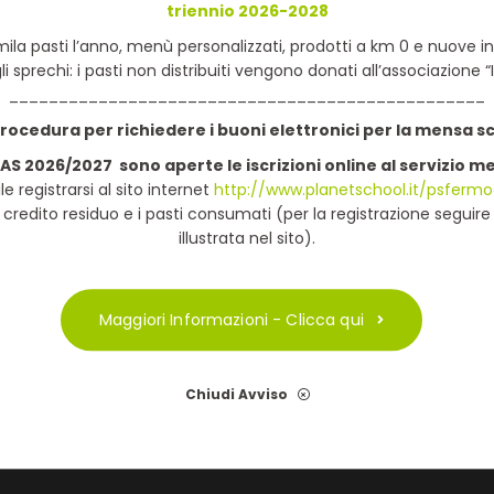
triennio 2026-2028
mila pasti l’anno, menù personalizzati, prodotti a km 0 e nuove ini
gli sprechi: i pasti non distribuiti vengono donati all’associazione “I
________________________________________________
ocedura per richiedere i buoni elettronici per la mensa s
'AS 2026/2027 sono aperte le iscrizioni online al servizio m
ile registrarsi al sito internet
http://www.planetschool.it/psfermo
il credito residuo e i pasti consumati (per la registrazione seguir
illustrata nel sito).
Maggiori Informazioni - Clicca qui
Chiudi Avviso