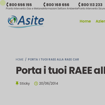
800 656 155
800 168 656
800 113 233
Pronto Intervento Gas e Metano
Informazioni Settore Ambiente
Pronto Intervento Sicu
Home
Azie
HOME
/
PORTA I TUOI RAEE ALLA RAEE CAR
Porta i tuoi RAEE a
Sticky
20/06/2014