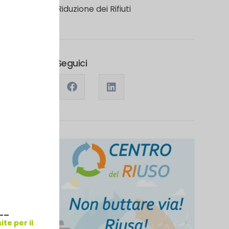
Riduzione dei Rifiuti
Seguici
__
te per il