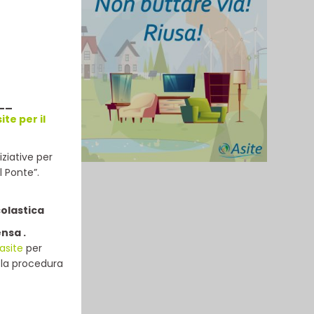
__
te per il
ziative per
l Ponte”.
colastica
ensa .
asite
per
e la procedura