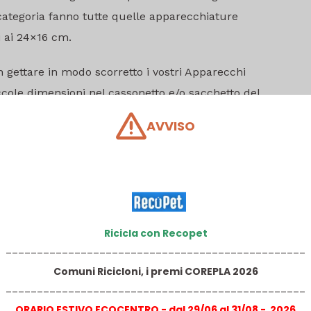
 categoria fanno tutte quelle apparecchiature
i ai 24×16 cm.
non gettare in modo scorretto i vostri Apparecchi
piccole dimensioni nel cassonetto e/o sacchetto del
te utilizzare i nostri contenitori ideati proprio a
AVVISO
 Fermo Asite Srl a recuperare i metalli preziosi in
olare proprio da quelli più piccoli, si possono
ca, motori e schede elettroniche.
Ricicla con Recopet
________________________________________________
Comuni Ricicloni, i premi COREPLA 2026
r tutto l’anno incontri pubblici serali in varie zone
________________________________________________
gliere i vostri suggerimenti in un’ottica di continuo
ORARIO ESTIVO ECOCENTRO - dal 29/06 al 31/08 - 2026