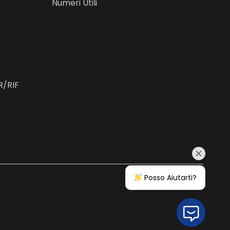
Numeri Utili
R/RIF
Posso Aiutarti?