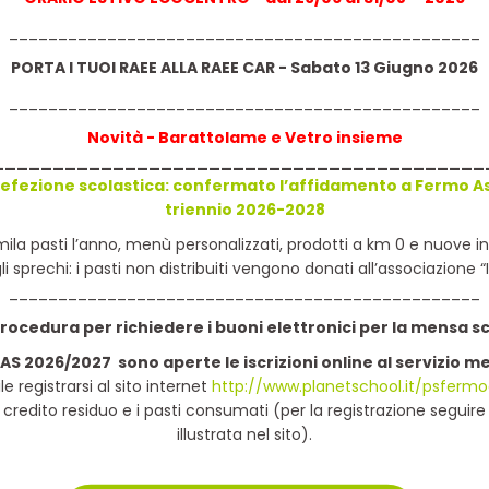
________________________________________________
PORTA I TUOI RAEE ALLA RAEE CAR - Sabato 13 Giugno 2026
ate informative, siamo lieti di presentarvi la terza
________________________________________________
so 18 febbraio in piazzale Tupini.
Novità - Barattolame e V
etro
insieme
o infatti il via la raccolta dei RAEE R3, R4 ed R5,
_________________________________________
efezione scolastica: confermato l’affidamento a Fermo Asi
 proprio al recupero delle tre tipologie di rifiuti
triennio 2026-2028
inale e in precise fasce orarie, sosterà in punti
mila pasti l’anno, menù personalizzati, prodotti a km 0 e nuove ini
ne potrete conferire i vostri RAEE delle sopra dette
gli sprechi: i pasti non distribuiti vengono donati all’associazione “I
________________________________________________
ocedura per richiedere i buoni elettronici per la mensa s
r è gratuito indipendentemente dal materiale e
'AS 2026/2027 sono aperte le iscrizioni online al servizio m
ile registrarsi al sito internet
http://www.planetschool.it/psfermo
il credito residuo e i pasti consumati (per la registrazione seguir
ative che stiamo via via programmando, vi invitiamo a
illustrata nel sito).
na Facebook Fermo Asite.