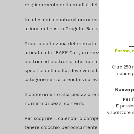
miglioramento della qualità del servizio.
In attesa di incontrarvi numerosi alle nostre ser
azione del nostro Progetto Raee, partita lo scor
Proprio dalla zona del mercato cittadino, ha pres
_
Fermo, r
affidata alla “RAEE Car”, un mezzo Asite dedicato
elettrici ed elettronici che, con cadenza quindic
Oltre 250 
specifici della città, dove voi cittadini e cittadi
ridurre 
categorie senza prenotarvi preventivamente.
Nuova pr
Il conferimento alla postazione mobile Raee Ca
Per l
numero di pezzi conferiti.
E’ possib
visualizzare 
Per scoprire il calendario completo delle inizi
tenere d’occhio periodicamente la nostra pagi