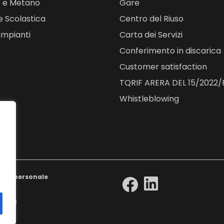
s e Metano
Gare
e Scolastica
Centro del Riuso
Impianti
Carta dei Servizi
Conferimento in discarica
Customer satisfaction
TQRIF ARERA DEL 15/2022/
Whistleblowing
l unipersonale
510443