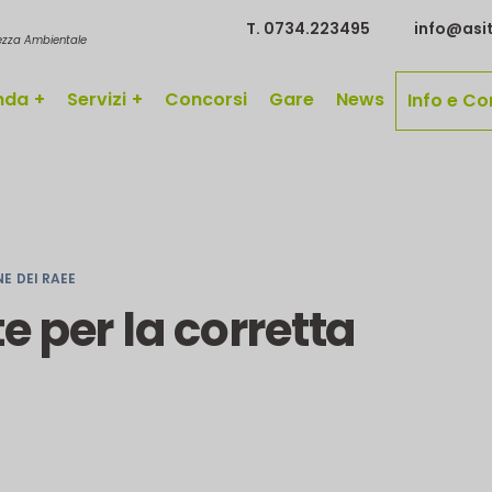
T. 0734.223495
info@asit
rezza Ambientale
nda
Servizi
Concorsi
Gare
News
Info e Co
E DEI RAEE
te per la corretta