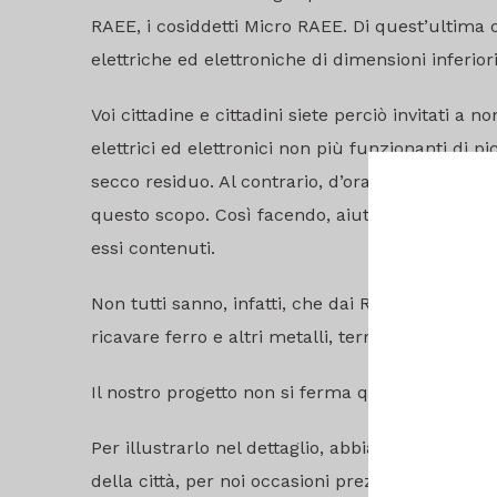
RAEE, i cosiddetti Micro RAEE. Di quest’ultima
elettriche ed elettroniche di dimensioni inferior
Voi cittadine e cittadini siete perciò invitati a 
elettrici ed elettronici non più funzionanti di 
secco residuo. Al contrario, d’ora in avanti potre
questo scopo. Così facendo, aiuterete Comune e
essi contenuti.
Non tutti sanno, infatti, che dai RAEE, in partic
ricavare ferro e altri metalli, terre rare, plasti
Il nostro progetto non si ferma qui.
Per illustrarlo nel dettaglio, abbiamo previsto pe
della città, per noi occasioni preziose per racco