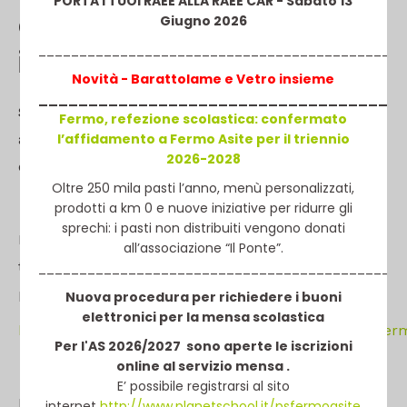
PORTA I TUOI RAEE ALLA RAEE CAR - Sabato 13
chimici e reagenti presso
Giugno 2026
_____________________________________________
il CIGRU
Novità - Barattolame e V
etro
insieme
____________________________________
SUA P/C DELLA FERMO ASITE SRLU – Gara europea
Fermo, refezione scolastica: confermato
l’affidamento a Fermo Asite per il triennio
a procedura aperta per l’affidamento della fornitura
2026-2028
di prodotti chimici e reagenti presso il CIGRU
Oltre 250 mila pasti l’anno, menù personalizzati,
prodotti a km 0 e nuove iniziative per ridurre gli
sprechi: i pasti non distribuiti vengono donati
La presente procedura si svolgerà in modalità
all’associazione “Il Ponte”.
telematica sulla piattaforma telematica in uso da
_____________________________________________
parte di questa SUA raggiungibile dal seguente link:
Nuova procedura per richiedere i buoni
elettronici per la mensa scolastica
https://app.albofornitori.it/alboeproc/albo_provinciafer
Per l'AS 2026/2027 sono aperte le iscrizioni
online al servizio mensa .
E’ possibile registrarsi al sito
La relativa documentazione è consultabile e
internet
http://www.planetschool.it/psfermoasite