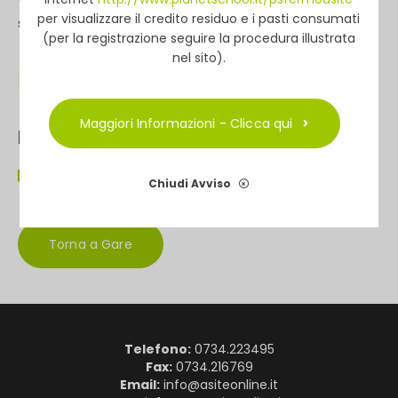
per visualizzare il credito residuo e i pasti consumati
scaricabile accedendo al suddetto link.
(per la registrazione seguire la procedura illustrata
nel sito).
Scaduto il
21/06/2024 | ore 13:00
Maggiori Informazioni - Clicca qui
Documento principale
Scarica il documento principale >>
Chiudi Avviso
Torna a Gare
Telefono:
0734.223495
Fax:
0734.216769
Email:
info@asiteonline.it